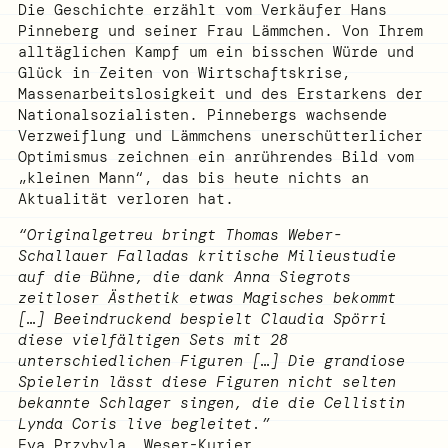
Die Geschichte erzählt vom Verkäufer Hans
Pinneberg und seiner Frau Lämmchen. Von Ihrem
alltäglichen Kampf um ein bisschen Würde und
Glück in Zeiten von Wirtschaftskrise,
Massenarbeitslosigkeit und des Erstarkens der
Nationalsozialisten. Pinnebergs wachsende
Verzweiflung und Lämmchens unerschütterlicher
Optimismus zeichnen ein anrührendes Bild vom
„kleinen Mann“, das bis heute nichts an
Aktualität verloren hat.
“Originalgetreu bringt Thomas Weber-
Schallauer Falladas kritische Milieustudie
auf die Bühne, die dank Anna Siegrots
zeitloser Ästhetik etwas Magisches bekommt
[…] Beeindruckend bespielt Claudia Spörri
diese vielfältigen Sets mit 28
unterschiedlichen Figuren […] Die grandiose
Spielerin lässt diese Figuren nicht selten
bekannte Schlager singen, die die Cellistin
Lynda Coris live begleitet.”
Eva Przybyla, Weser-Kurier